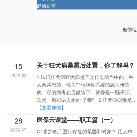
健康讲堂
当前位
15
关于狂犬病暴露后处置，你了解吗？
2022-08
1.认识狂犬病狂犬病是乙类传染病当中的一种
人畜共患的、侵入中枢神经系统的急性传染
病。它的病毒在显微镜下，就像是一颗子弹。
这是一颗能要人命的“子弹”！2.狂犬病病毒是…
【查看详情】
28
医保云课堂——职工篇（一）
2022-07
Q1参加职工医疗保险的范围和对象？ 用人单